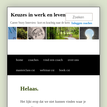
Keuzes in werk en leven
Career Story Interview: kort en krachtig naar de kern
Zoeken
Inloggen coaches
Hoofdmenu
Spring naar de primaire inhoud
Spring naar de secundaire inhoud
home
coaches
vind een coach
over ons
masterclass csi
webinar csi
boek csi
Helaas.
Het lijkt erop dat we niet kunnen vinden waar je