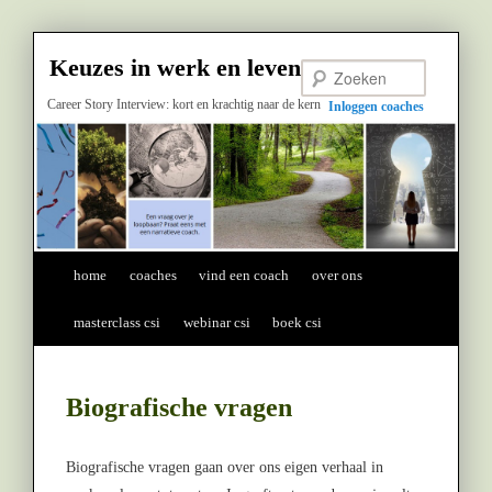
Keuzes in werk en leven
Career Story Interview: kort en krachtig naar de kern
Zoeken
Inloggen coaches
Hoofdmenu
Spring naar de primaire inhoud
home
coaches
vind een coach
over ons
masterclass csi
webinar csi
boek csi
Biografische vragen
Biografische vragen gaan over ons eigen verhaal in