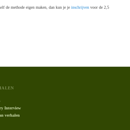
 zelf de methode eigen maken, dan kun je je
inschrijven
voor de 2,5
HALEN
6
y Interview
an verhalen