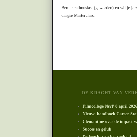
Ben je enthousiast (geworden) en wil je je
daagse Masterclass.
DE KRACHT VAN VER
Filmcollege NsvP 8 april 202
Nieuw: handboek Career Stor
Clemantine over de impact v
Succes en geluk
De kracht van het verhaal