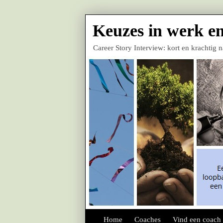
Keuzes in werk en
Career Story Interview: kort en krachtig 
Hoofdmenu
Home
Spring naar de primaire inhoud
Spring naar de secundaire inhoud
Coaches
Vind een coach