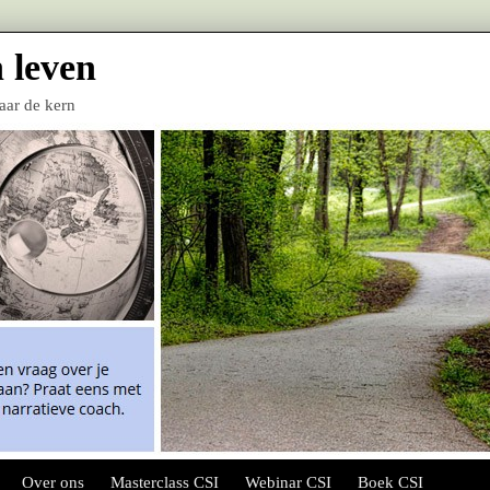
 leven
naar de kern
Over ons
Masterclass CSI
Webinar CSI
Boek CSI